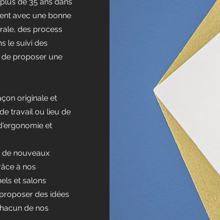
e plus de 35 ans dans
ment avec une bonne
rale, des process
s le suivi des
 de proposer une
çon originale et
e travail ou lieu de
 d'ergonomie et
e de nouveaux
râce à nos
els et salons
 proposer des idées
 chacun de nos